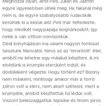
Méghozzá olyan, amit Peti, Zalán és Jázmin
egyre ügyesebben ülnek meg. Ha fakanál még
nem is, de egyre szabályosabb rudacskák
kerülnek ki a kezük alól. Peti már felfedezte,
hogy mindkét nagypapája bognárkodott, így
nekik is van otthon vonószékük.
Dédi konyhájában ma valami nagyon fontosat
tanultunk Maricától. Nincs az az "elrontott" étel,
amiből ne lehetne egy másikat készíteni. A mi
ebédünk is krumplis stercként indult, és
dödölleként végezte. Hogy történt ez? Bizony
nem másként, minthogy amikor már a forró
zsíron volt a sterc, nem akart szétesni, mert a
krumplink, amiből készítettük túl lédús volt.
Viszont beleszaggattuk tepsibe és finom piros