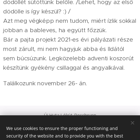
dödöllét sütöttünk belőle. /Lehet, hogy az első
dödölle is így készül? :) /
Azt meg végképp nem tudom, miért ízlik sokkal
jobban a bableves, ha együtt főzzük.
Bár a pajta projekt 2021-es évi pályázati része
most zárult, mi nem hagyjuk abba és Ildától
sem búcsúzunk. Legközelebb adventi koszorút
készítünk gyékény csillaggal és angyalkával.
Találkozunk november 26- án.
Új Huta Lókút-Rossbrunn
Veszprém-Balaton 2023
We use cookies to ensure the proper functioning and
Európa Kultúrális Fővárosa
security of the website and to provide you with the best
PAJTA PROJEKT