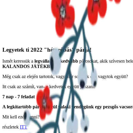
Legyetek ti 2022 "hétpróbás" párja!
Ismét keressük a
legvállalkozókedvűbb
párosokat, akik szívesen be
KALANDOS JÁTÉKBA
Még csak az elején tartotok, vagy már sok-sok éve vagytok együtt?
Itt csak az számít, van- e kedvetek együtt játszani.
7 nap - 7 feladat
A legkitartóbb párok közül valaki vendégünk egy pezsgős vacsor
Mit kell ezért tenni?
részletek
ITT