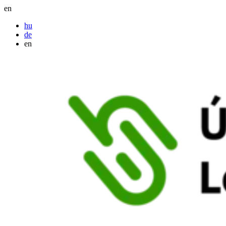
en
hu
de
en