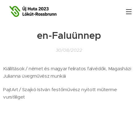
en-Faluünnep
30/08/2022
Kiállítások / német és magyar feliratos falvédők, Magasházi
Julianna üvegművész munkái
PajtArt / Szajkó István festőművész nyitott műterme
vurstliliget