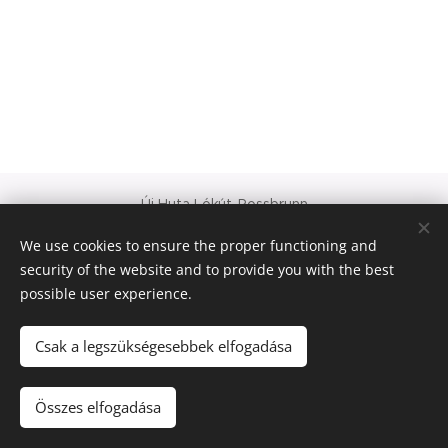
Új Huta Lókút-Rossbrunn
Veszprém-Balaton 2023
We use cookies to ensure the proper functioning and
Európa Kultúrális Fővárosa
security of the website and to provide you with the best
PAJTA PROJEKT
possible user experience.
Cookies
© 2021 Minden jog fenntartva
Csak a legszükségesebbek elfogadása
Languages
Összes elfogadása
Magyar
Deutsch
English