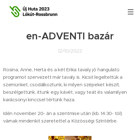
en-ADVENTI bazár
12/10/2022
Rosina, Anne, Herta és a két Erika tavaly jó hangulatú
programot szervezett már tavaly is. Kicsit legeltettük a
szemünket, csodálkoztunk, ki milyen szépeket készít,
beszélgettünk, ittunk egy kávét, vagy teát és valamilyen
karácsonyi kinccsel tértünk haza.
Idén november 20- án a szentmise után (kb. 14:30- tól)
várnak mindenkit szeretettel a Közösségi Színtérbe.