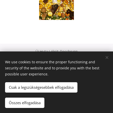
Új Huta Lókút-Rossbrunn
Veszprém-Balaton 2023
We use cookies to ensure the proper functioning and
Európa Kultúrális Fővárosa
security of the website and to provide you with the best
PAJTA PROJEKT
possible user experience.
Cookies
© 2021 Minden jog fenntartva
Csak a legszükségesebbek elfogadása
Languages
Összes elfogadása
Magyar
Deutsch
English