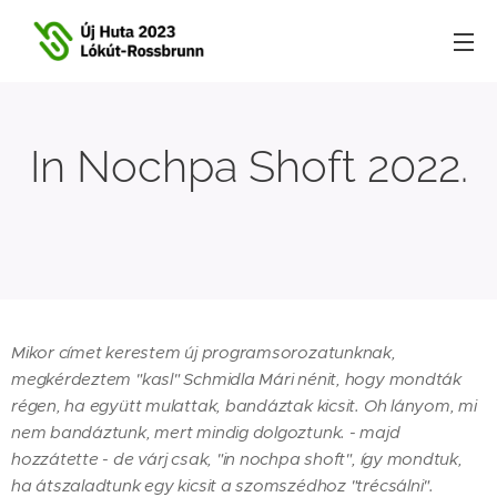
In Nochpa Shoft 2022.
Mikor címet kerestem új programsorozatunknak,
megkérdeztem "kasl" Schmidla Mári nénit, hogy mondták
régen, ha együtt mulattak, bandáztak kicsit. Oh lányom, mi
nem bandáztunk, mert mindig dolgoztunk. - majd
hozzátette - de várj csak, "in nochpa shoft", így mondtuk,
ha átszaladtunk egy kicsit a szomszédhoz "trécsálni".