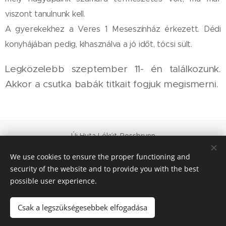
viszont tanulnunk kell.
A gyerekekhez a Veres 1 Meseszínház érkezett. Dédi
konyhájában pedig, kihasználva a jó időt, tócsi sült.
Legközelebb szeptember 11- én találkozunk.
Akkor a csutka babák titkait fogjuk megismerni.
Új Huta Lókút-Rossbrunn
Veszprém-Balaton 2023
We use cookies to ensure the proper functioning and
Európa Kultúrális Fővárosa
security of the website and to provide you with the best
PAJTA PROJEKT
possible user experience.
Cookies
© 2021 Minden jog fenntartva
Csak a legszükségesebbek elfogadása