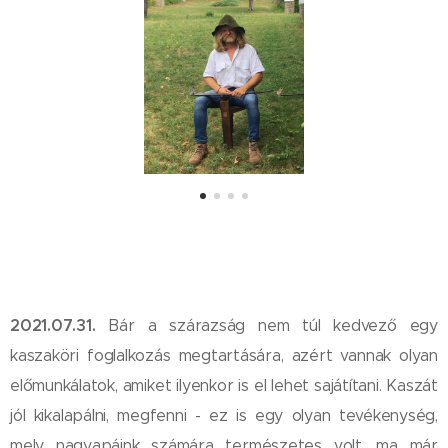
2021.07.31
.
Bár a szárazság nem túl kedvező egy
kaszaköri foglalkozás megtartására, azért vannak olyan
előmunkálatok, amiket ilyenkor is el lehet sajátítani. Kaszát
jól kikalapálni, megfenni - ez is egy olyan tevékenység,
mely nagyapáink számára természetes volt, ma már