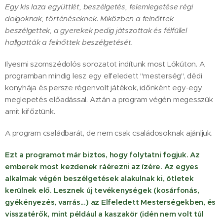
Egy kis laza együttlét, beszélgetés, felemlegetése régi
dolgoknak, történéseknek. Miközben a felnőttek
beszélgettek, a gyerekek pedig játszottak és félfüllel
hallgatták a felnőttek beszélgetését.
Ilyesmi szomszédolós sorozatot indítunk most Lókúton. A
programban mindig lesz egy elfeledett "mesterség", dédi
konyhája és persze régenvolt játékok, időnként egy-egy
meglepetés előadással. Aztán a program végén megesszük
amit kifőztünk.
A program családbarát, de nem csak családosoknak ajánljuk.
Ezt a programot már biztos, hogy folytatni fogjuk. Az
emberek most kezdenek ráérezni az ízére. Az egyes
alkalmak végén beszélgetések alakulnak ki, ötletek
kerülnek elő. Lesznek új tevékenységek (kosárfonás,
gyékényezés, varrás...) az Elfeledett Mesterségekben, és
visszatérők, mint például a kaszakör (idén nem volt túl