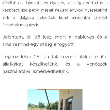
később csatlakozott, és olyan is, aki még ebéd után is
készített. Ilda pedig mesélt nekünk egykori gyerekekről,
akik a dolgozó felnőttek körül mindenböl játékot
álmodtak maguknak.
Jelentem, jó idő lesz, mert a bableves és a
smarni mind egy szálig elfogyott.
Legközelebb 25- én találkozunk. Akkor csuhé
állatkákat készíthetünk, és a vonószék
használatával ismerkedhetünk.