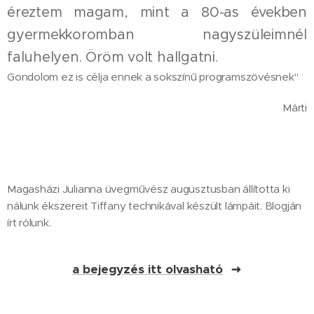
éreztem magam, mint a 80-as években
gyermekkoromban nagyszüleimnél
faluhelyen. Öröm volt hallgatni.
Gondolom ez is célja ennek a sokszínű programszövésnek"
Márti
Magasházi Julianna üvegművész augusztusban állította ki
nálunk ékszereit Tiffany technikával készült lámpáit. Blogján
írt rólunk.
a bejegyzés itt olvasható