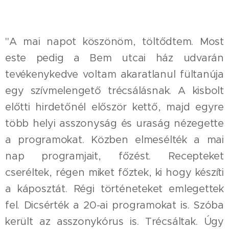
"A mai napot köszönöm, töltődtem. Most
este pedig a Bem utcai ház udvarán
tevékenykedve voltam akaratlanul fültanúja
egy szívmelengető trécsálásnak. A kisbolt
előtti hirdetőnél először kettő, majd egyre
több helyi asszonyság és uraság nézegette
a programokat. Közben elmesélték a mai
nap programjait, főzést. Recepteket
cseréltek, régen miket főztek, ki hogy készíti
a káposztát. Régi történeteket emlegettek
fel. Dicsérték a 20-ai programokat is. Szóba
került az asszonykórus is. Trécsáltak. Úgy