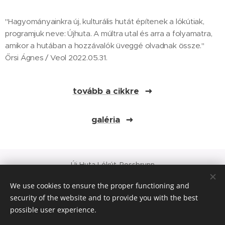
"Hagyományainkra új, kulturális hutát építenek a lókútiak,
programjuk neve: Újhuta. A múltra utal és arra a folyamatra,
amikor a hutában a hozzávalók üveggé olvadnak össze."
Őrsi Ágnes / Veol 2022.05.31.
tovább a cikkre
galéria
Új Huta Lókút-Rossbrunn
Veszprém-Balaton 2023
We use cookies to ensure the proper functioning and
Európa Kultúrális Fővárosa
security of the website and to provide you with the best
PAJTA PROJEKT
possible user experience.