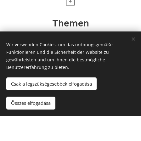
Themen
Bau einer neuen kulturellen Hütte
Wir verwenden Cookies, um das ordnungsgemäße
auf der Grundlage unserer Traditionen
Funktionieren und die Sicherheit der Website zu
gewährleisten und um Ihnen die bestmögliche
Benutzererfahrung zu bieten.
Csak a legszükségesebbek elfogadása
PARTNERS
Összes elfogadása
Wir denken als Team