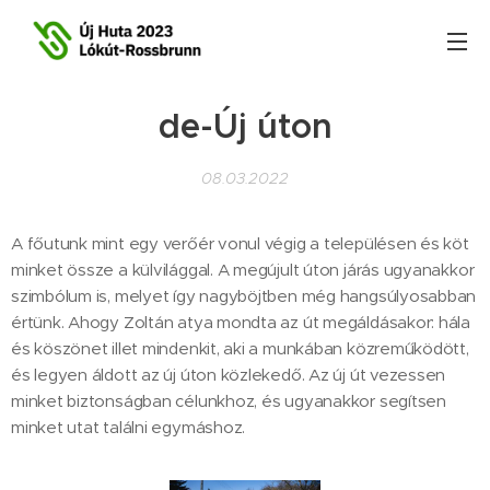
de-Új úton
08.03.2022
A főutunk mint egy verőér vonul végig a településen és köt
minket össze a külvilággal. A megújult úton járás ugyanakkor
szimbólum is, melyet így nagyböjtben még hangsúlyosabban
értünk. Ahogy Zoltán atya mondta az út megáldásakor: hála
és köszönet illet mindenkit, aki a munkában közreműködött,
és legyen áldott az új úton közlekedő. Az új út vezessen
minket biztonságban célunkhoz, és ugyanakkor segítsen
minket utat találni egymáshoz.