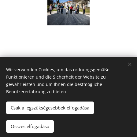
Új Huta Lókút-Rossbrunn
Wir verwenden Cookies, um das ordnungsgemäße
Veszprém-Balaton 2023
Funktionieren und die Sicherheit der Website zu
Európa Kultúrális Fővárosa
gewährleisten und um Ihnen die bestmögliche
PAJTA PROJEKT
Benutzererfahrung zu bieten.
Cookies
© 2021 Minden jog fenntartva
Csak a legszükségesebbek elfogadása
Sprachen
Összes elfogadása
Magyar
Deutsch
English