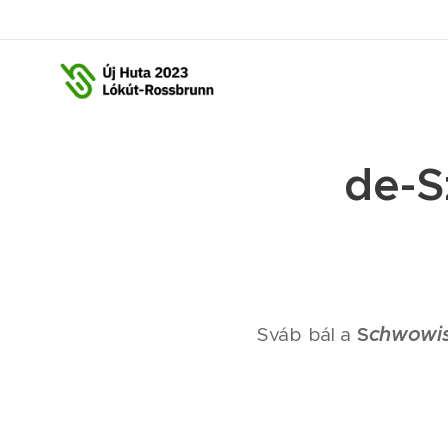
de-S
S
chwowis
Sváb bál a