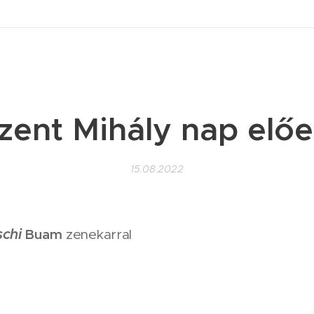
zent Mihály nap előe
15.08.2022
chi
Buam
zenekarral