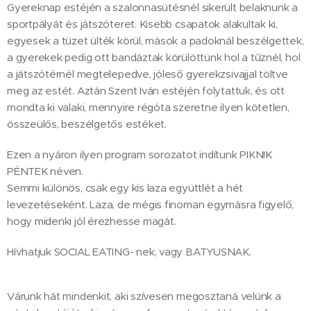
Gyereknap estéjén a szalonnasütésnél sikerült belaknunk a
sportpályát és játszóteret. Kisebb csapatok alakultak ki,
egyesek a tüzet ülték körül, mások a padoknál beszélgettek,
a gyerekek pedig ott bandáztak körülöttünk hol a tűznél, hol
a játszótérnél megtelepedve, jóleső gyerekzsivajjal töltve
meg az estét. Aztán Szent Iván estéjén folytattuk, és ott
mondta ki valaki, mennyire régóta szeretne ilyen kötetlen,
összeülős, beszélgetős estéket.
Ezen a nyáron ilyen program sorozatot indítunk PIKNIK
PÉNTEK néven.
Semmi különös, csak egy kis laza együttlét a hét
levezetéseként. Laza, de mégis finoman egymásra figyelő,
hogy midenki jól érezhesse magát.
Hívhatjuk SOCIAL EATING- nek, vagy BATYUSNAK.
Várunk hát mindenkit, aki szívesen megosztaná velünk a