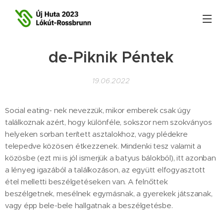
de-Piknik Péntek
19.06.2022
Social eating- nek nevezzük, mikor emberek csak úgy
találkoznak azért, hogy különféle, sokszor nem szokványos
helyeken sorban terített asztalokhoz, vagy plédekre
telepedve közösen étkezzenek. Mindenki tesz valamit a
közösbe (ezt mi is jól ismerjük a batyus bálokból), itt azonban
a lényeg igazából a találkozáson, az együtt elfogyasztott
étel melletti beszélgetéseken van. A felnőttek
beszélgetnek, mesélnek egymásnak, a gyerekek játszanak,
vagy épp bele-bele hallgatnak a beszélgetésbe.