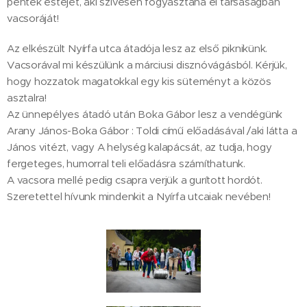
péntek estéjét, aki szívesen fogyasztaná el társaságban
vacsoráját!
Az elkészült Nyírfa utca átadója lesz az első piknikünk.
Vacsorával mi készülünk a márciusi disznóvágásból. Kérjük,
hogy hozzatok magatokkal egy kis süteményt a közös
asztalra!
Az ünnepélyes átadó után Boka Gábor lesz a vendégünk
Arany János-Boka Gábor : Toldi című előadásával /aki látta a
János vitézt, vagy A helység kalapácsát, az tudja, hogy
fergeteges, humorral teli előadásra számíthatunk.
A vacsora mellé pedig csapra verjük a gurított hordót.
Szeretettel hívunk mindenkit a Nyírfa utcaiak nevében!