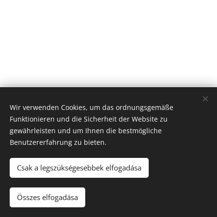
Új Huta Lókút-Rossbrunn
Wir verwenden Cookies, um das ordnungsgemäße
Veszprém-Balaton 2023
Funktionieren und die Sicherheit der Website zu
Európa Kultúrális Fővárosa
gewährleisten und um Ihnen die bestmögliche
PAJTA PROJEKT
Benutzererfahrung zu bieten.
Cookies
© 2021 Minden jog fenntartva
Csak a legszükségesebbek elfogadása
Sprachen
Összes elfogadása
Magyar
Deutsch
English