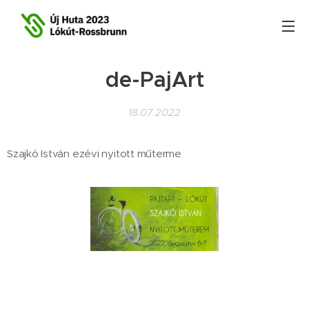
de-PajArt
18.07.2022
Szajkó István ezévi nyitott műterme