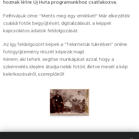
hoznak létre Új Huta programunkhoz csatlakozva.
Felhívásuk címe: "Ments meg egy emléket!" Már elkezdték
családi fotók begyűjtését, digitalizálását, a képpel
kapcsolatos adatok feldolgozását.
Az így feldolgozott képek a "Tekintetük tükrében" online
fotógyűjtemény részét képezik majd.
Kérem, aki teheti, segítse munkájukat azzal, hogy a
szkennelés idejére átadja nekik fotóit, illetve mesél a kép
keletkezéséről, szereplőiről!