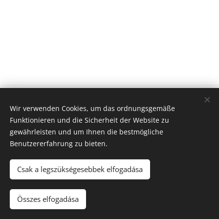
Új Huta Lókút-Rossbrunn
Wir verwenden Cookies, um das ordnungsgemäße
Veszprém-Balaton 2023
Funktionieren und die Sicherheit der Website zu
Európa Kultúrális Fővárosa
gewährleisten und um Ihnen die bestmögliche
PAJTA PROJEKT
Benutzererfahrung zu bieten.
Cookies
© 2021 Minden jog fenntartva
Csak a legszükségesebbek elfogadása
Sprachen
Összes elfogadása
Magyar
Deutsch
English