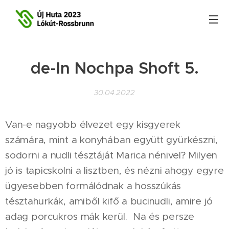
de-In Nochpa Shoft 5.
30.04.2022
Van-e nagyobb élvezet egy kisgyerek
számára, mint a konyhában együtt gyürkészni,
sodorni a nudli tésztáját Marica nénivel? Milyen
jó is tapicskolni a lisztben, és nézni ahogy egyre
ügyesebben formálódnak a hosszúkás
tésztahurkák, amiből kifő a bucinudli, amire jó
adag porcukros mák kerül. Na és persze