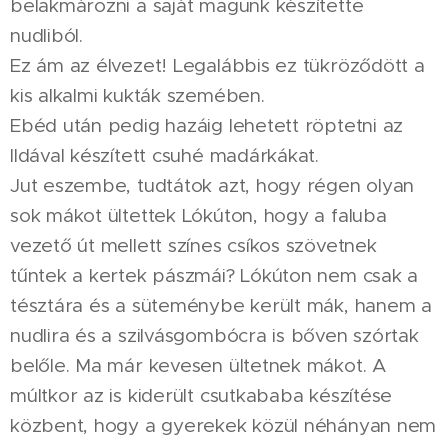
belakmározni a saját magunk készítette
nudliból.
Ez ám az élvezet! Legalábbis ez tükröződött a
kis alkalmi kukták szemében.
Ebéd után pedig hazáig lehetett röptetni az
Ildával készített csuhé madárkákat.
Jut eszembe, tudtátok azt, hogy régen olyan
sok mákot ültettek Lókúton, hogy a faluba
vezető út mellett színes csíkos szövetnek
tűntek a kertek pászmái? Lókúton nem csak a
tésztára és a süteménybe került mák, hanem a
nudlira és a szilvásgombócra is bőven szórtak
belőle. Ma már kevesen ültetnek mákot. A
múltkor az is kiderült csutkababa készítése
közbent, hogy a gyerekek közül néhányan nem