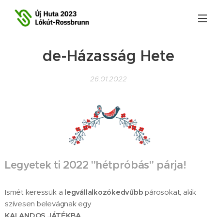
de-Házasság Hete
26.01.2022
Legyetek ti 2022 "hétpróbás" párja!
Ismét keressük a
legvállalkozókedvűbb
párosokat, akik
szívesen belevágnak egy
KALANDOS JÁTÉKBA