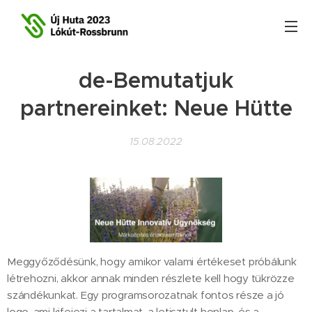
de-Bemutatjuk
partnereinket: Neue Hütte
15.08.2022
Meggyőződésünk, hogy amikor valami értékeset próbálunk
létrehozni, akkor annak minden részlete kell hogy tükrözze
szándékunkat. Egy programsorozatnak fontos része a jó
logo, ami kifejezi a tartalmat, a letisztult honlap, és a