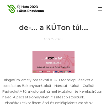
de-... a KÚTon túl...
09.05.2022
Bringatúra, amely összeköti a 'KUTAS' településeket a
csodálatos Bakonyban!Lókút - Hárskút - Úrkút - Csékút -
PadragkútA túra kisforgalmú mellékutakon és kerékpárúton
halad. A pecsételőhelyeken frissítést biztosítunk.
Célbaérkezéskor finom étel és emlékplakett vár rátok!