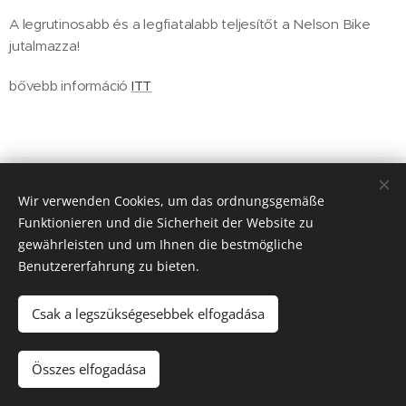
A legrutinosabb és a legfiatalabb teljesítőt a Nelson Bike
jutalmazza!
bővebb információ
ITT
Új Huta Lókút-Rossbrunn
Wir verwenden Cookies, um das ordnungsgemäße
Veszprém-Balaton 2023
Funktionieren und die Sicherheit der Website zu
Európa Kultúrális Fővárosa
gewährleisten und um Ihnen die bestmögliche
PAJTA PROJEKT
Benutzererfahrung zu bieten.
Cookies
© 2021 Minden jog fenntartva
Csak a legszükségesebbek elfogadása
Sprachen
Összes elfogadása
Magyar
Deutsch
English